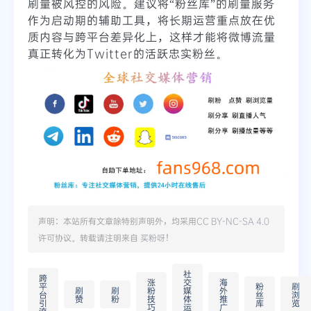
刷量被风控的风险。建议将“粉丝库”的刷量服务
作为启动期的辅助工具，将长期运营重点放在优
质内容与跨平台差异化上，这样才能将微博流量
真正转化为Twitter的活跃忠实粉丝。
声明：本站所有文章除特别声明外，均采用
CC BY-NC-SA 4.0
许可协议。转载请注明来自
买粉呀
！
社
跨
涨
交
海
平
粉
刷
刷
刷
粉
媒
外
台
丝
浏
赞
粉
技
体
推
引
库
览
巧
运
广