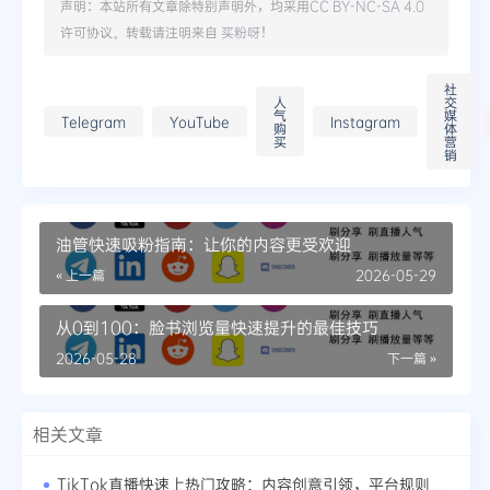
声明：本站所有文章除特别声明外，均采用
CC BY-NC-SA 4.0
许可协议。转载请注明来自
买粉呀
！
社
人
交
气
媒
Telegram
YouTube
Instagram
购
体
买
营
销
油管快速吸粉指南：让你的内容更受欢迎
« 上一篇
2026-05-29
从0到100：脸书浏览量快速提升的最佳技巧
2026-05-28
下一篇 »
相关文章
TikTok直播快速上热门攻略：内容创意引领，平台规则护航