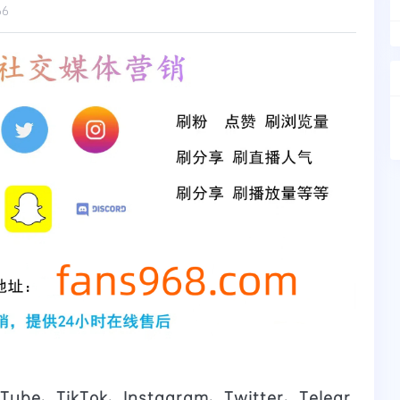
66
Tube、TikTok、Instagram、Twitter、Telegr