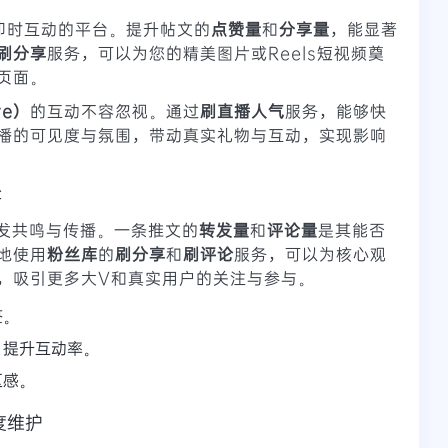
与即时互动的平台。提升帖文的
点赞量
和
分享量
，能显著
刷分享
服务，可以为您的精美图片或Reels短视频奠
页面。
ve）
的互动不容忽视。通过
刷直播人气
服务，能够快
播的可见度与氛围，带动真实礼物与互动，实现影响
径
引发共鸣与传播。一条推文的
转发量
和
评论量
是其能否
地使用
粉丝库
的
刷分享
和
刷评论
服务，可以为核心观
，吸引更多大V和真实用户的关注与参与。
签。
，提升互动率。
区感。
度维护