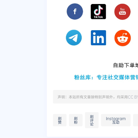
声明：本站所有文章除特别声明外，均采用
CC B
刷
刷
刷
Instagram
评
赞
粉
互动
论