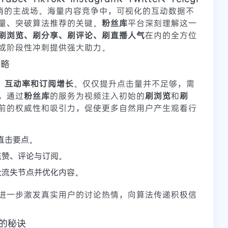
销的主战场。海量内容竞争中，可视化的互动数据不
量、突破算法推荐的关键。
粉丝库
平台深刻理解这一
刷浏览、刷分享、刷评论、刷直播人气
在内的全方位
或阶段性冲刺提供强大助力。
策略
、互动率和订阅增长
。仅仅提升点击量并不足够，需
，通过
粉丝库
的服务为视频注入初始的
刷浏览
和
刷
前的权威性和吸引力，促使更多自然用户产生观看行
直击要点。
点赞、评论与订阅。
众流失节点并优化内容。
进一步激发真实用户的讨论热情，向算法传递积极信
现的秘诀