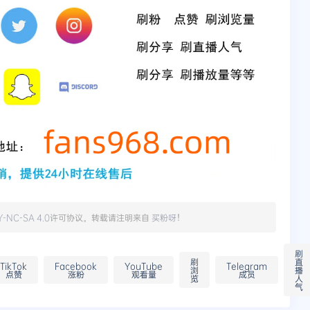
Y-NC-SA 4.0
许可协议。转载请注明来自
买粉呀
！
刷
刷
直
TikTok
Facebook
YouTube
Telegram
浏
播
点赞
涨粉
观看量
成员
览
人
气