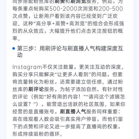
同步搭配
粉丝库
的
刷赞
和
刷浏览
服务。例如，为
每条重点帖购买500-2000次浏览和200-500
次点赞，让新用户看到该内容已经受到广泛欢
迎。这种“高分享+高赞+高浏览”的组合会形成强
烈的从众效应，大幅提升他们点击关注按钮的概
率。
第三步：用刷评论与刷直播人气构建深度互
动
Instagram不仅关注数量，更关注互动的深度。
购买
分享
只能解决“让更多人看到”的问题，但要
将流量转化为粉丝，还需要建立信任感。通过
粉
丝库
的
刷评论
服务，为帖子添加自然、有针对性
的评论（例如“好有用的内容！”“请问这个滤镜怎
么设置？”），能营造出活跃的社区氛围。如果你
经营的是直播账号，
刷直播人气
服务同样重要：
高在线观看人数会吸引真实用户停留，而他们留
下的点赞和评论又进一步提高了直播间的权重，
形成持续吸粉的循环。