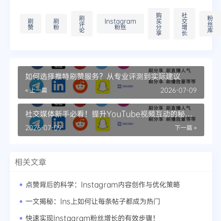
购
社
刷
粉
刷
刷
Instagram
买
交
评
丝
赞
粉
粉丝
分
增
论
库
享
长
如何选择推特刷赞服务？从专业评测到实际建议
« 上一篇
2026-07-09
社交媒体新手必看！提升YouTube视频互动的秘密
技巧
2026-07-09
下一篇 »
相关文章
点赞背后的科学：Instagram内容创作与优化策略
一文揭秘：Ins上如何让每条帖子都成为热门
快速实现Instagram粉丝增长的有效步骤！