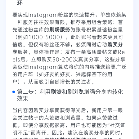
环
要实现Instagram粉丝的快速提升，单独依赖某
一种服务往往效果有限。推荐采用组合策略：首
先通过
粉丝库
的
刷粉服务
为账号积累基础粉丝量
（例如1000-5000），此时账号看起来更具可
信度。但仅有粉丝还不够，必须同时启动
购买分
享
服务。具体操作是：发布一条高质量帖文或Re
els后，立即购买50-200次真实分享。这些分享
会促使Instagram算法将你的内容推送给更广泛
的用户群（如好友的好友、兴趣标签下的用
户），从而吸引自然增长的关注者。
第二步：利用刷赞和刷浏览增强分享的转化
效果
当内容因购买分享而获得曝光后，新用户第一眼
会关注帖子的点赞数和浏览量。如果点赞数过
低，即使分享数据很高，用户也可能因为“社交证
明不足”而离开。因此，建议在购买分享的同时，