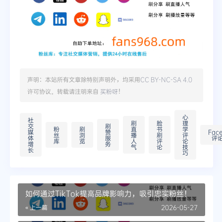
声明：本站所有文章除特别声明外，均采用
CC BY-NC-SA 4.0
许可协议。转载请注明来自
买粉呀
！
心
社
刷
脸
理
交
刷
粉
刷
直
书
学
媒
赞
Fac
丝
浏
播
刷
评
体
服
评
库
览
人
评
论
增
务
气
论
技
长
巧
如何通过TikTok提高品牌影响力，吸引忠实粉丝！
« 上一篇
2026-05-27