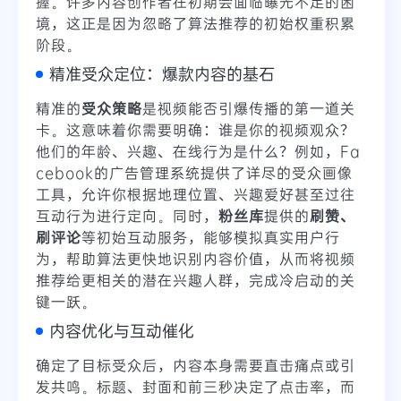
握。许多内容创作者在初期会面临曝光不足的困
境，这正是因为忽略了算法推荐的初始权重积累
阶段。
精准受众定位：爆款内容的基石
精准的
受众策略
是视频能否引爆传播的第一道关
卡。这意味着你需要明确：谁是你的视频观众？
他们的年龄、兴趣、在线行为是什么？例如，Fa
cebook的广告管理系统提供了详尽的受众画像
工具，允许你根据地理位置、兴趣爱好甚至过往
互动行为进行定向。同时，
粉丝库
提供的
刷赞、
刷评论
等初始互动服务，能够模拟真实用户行
为，帮助算法更快地识别内容价值，从而将视频
推荐给更相关的潜在兴趣人群，完成冷启动的关
键一跃。
内容优化与互动催化
确定了目标受众后，内容本身需要直击痛点或引
发共鸣。标题、封面和前三秒决定了点击率，而