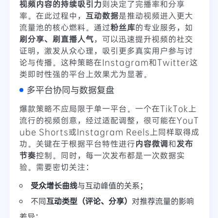
视频内容的持续吸引力
则决定了完播率和分享
率。在此过程中，
互动数据
是推动视频进入更大
流量池的核心燃料。通过
粉丝库
的专业服务，如
刷分享、刷直播人气
，可以迅速提升视频的社交
证明，激发从众心理，吸引更多真实用户参与讨
论与传播。这种策略在Instagram和Twitter这
类即时性强的平台上效果尤为显著。
多平台协同与数据复盘
爆款策略不应局限于单一平台。一个在TikTok上
流行的视频创意，经过适配调整，很可能在YouT
ube Shorts或Instagram Reels上同样取得成
功。关键在于根据平台特性进行
内容微调
和
发布
节奏
控制。同时，每一次发布都是一次数据实
验。需要密切关注：
受众增长曲线
与互动峰值的关系；
不同
互动类型（评论、分享）
对推荐流量的影响
差异；