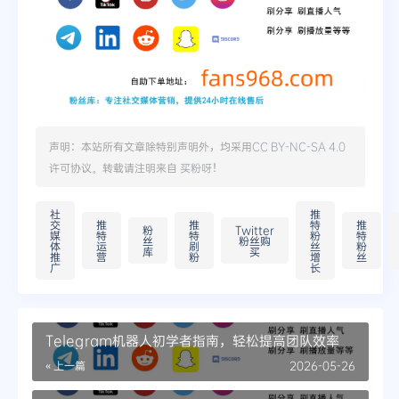
声明：本站所有文章除特别声明外，均采用
CC BY-NC-SA 4.0
许可协议。转载请注明来自
买粉呀
！
社
推
交
推
推
特
推
粉
Twitter
媒
特
特
粉
特
丝
粉丝购
体
运
刷
丝
粉
库
买
推
营
粉
增
丝
广
长
Telegram机器人初学者指南，轻松提高团队效率
« 上一篇
2026-05-26