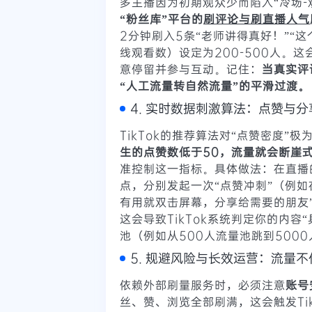
多主播因为初期观众少而陷入“冷场-
“粉丝库”平台的
刷评论与刷直播人气
2分钟刷入5条“老师讲得真好！”“
线观看数）设定为200-500人。
意停留并参与互动。记住：
当真实评
“人工流量转自然流量”的平滑过渡。
4. 实时数据刺激算法：点赞与
TikTok的推荐算法对“点赞密度”极
生的点赞数低于50，流量就会断崖
准控制这一指标。具体做法：在直播
点，分别发起一次“点赞冲刺”（例如
有用就双击屏幕，分享给需要的朋友
这会导致TikTok系统判定你的内
池（例如从500人流量池跳到500
5. 规避风险与长效运营：流量不仅
依赖外部刷量服务时，必须注意
账号
丝、赞、浏览全部刷满，这会触发Ti