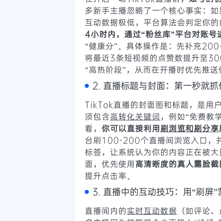
多新手主播忽略了一个核心事实：如
互动数据极低，平台算法会判定你的
4小时内，通过“粉丝库”平台对账号
“健康分”。具体操作是：先补充20
将最近3条短视频的点赞数提升至30
“高热阶段”，从而在开播时优先推
2. 直播标题与封面：第一秒就
TikTok直播的封面图和标题，是
须包含
高转化关键词
，例如“免费教学
看，
你可以直接利用
刷浏览和刷分享
台刷100-200个直播间浏览入口，
标签，让系统认为你的内容正在被大
面，优先使用
高清晰度的真人露脸截
提升点击率。
3. 直播中的互动技巧：用“刷屏
直播间内的
实时互动数据
（如评论、