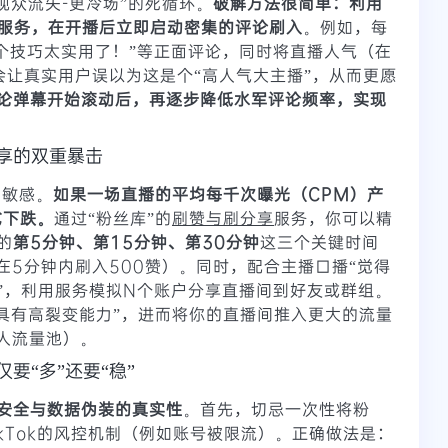
观众流失-更冷场”的死循环。
破解方法很简单：利用
服务，在开播后立即启动密集的评论刷入
。例如，每
这个技巧太实用了！”等正面评论，同时将直播人气（在
这会让真实用户误以为这是个“高人气大主播”，从而更愿
论弹幕开始滚动后，再逐步降低水军评论频率，实现
分享的双重暴击
为敏感。
如果一场直播的平均每千次曝光（CPM）产
式下跌。
通过“粉丝库”的
刷赞与刷分享
服务，你可以精
的
第5分钟、第15分钟、第30分钟
这三个关键时间
在5分钟内刷入500赞）。同时，配合主播口播“觉得
”，利用服务模拟N个账户分享直播间到好友或群组。
容“具有高裂变能力”，进而将你的直播间推入更大的流量
0人流量池）。
要“多”还要“稳”
安全与数据伪装的真实性
。首先，切忌一次性将粉
kTok的风控机制（例如账号被限流）。正确做法是：