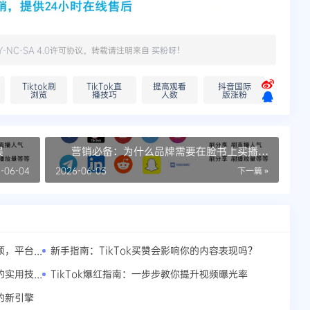
Y-NC-SA 4.0
许可协议。转载请注明来自
买粉呀
！
Tiktok刷
TikTok直
提高观看
抖音国际
浏览
播技巧
人数
版涨粉
误
营销必备：为什么品牌需要在脸书上买播放
量?
-06-04
2026-06-03
下一篇 »
TikTok直播快速上热门攻略：内容创意引领，平台规则护航
新手指南：TikTok买赞会影响你的内容表现吗？
让你的TikTok视频脱颖而出，提升收藏量的实用技巧
TikTok爆红指南：一步步教你提升视频曝光率
的新引擎