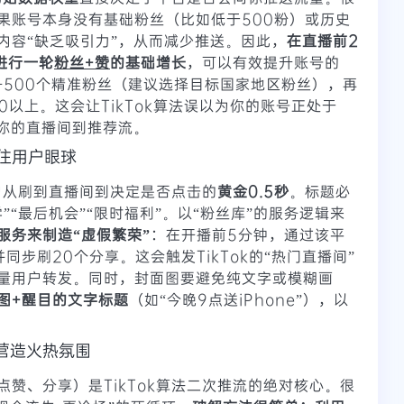
果账号本身没有基础粉丝（比如低于500粉）或历史
内容“缺乏吸引力”，从而减少推送。因此，
在直播前2
进行一轮
粉丝+赞
的基础增长
，可以有效提升账号的
0-500个精准粉丝（建议选择目标国家地区粉丝），再
0以上。这会让TikTok算法误以为你的账号正处于
送你的直播间到推荐流。
抓住用户眼球
用户从刷到直播间到决定是否点击的
黄金0.5秒
。标题必
”“最后机会”“限时福利”。以“粉丝库”的服务逻辑来
服务来制造“虚假繁荣”
：在开播前5分钟，通过该平
并同步刷20个分享。这会触发TikTok的“热门直播间”
量用户转发。同时，封面图要避免纯文字或模糊画
图+醒目的文字标题
（如“今晚9点送iPhone”），以
”营造火热氛围
点赞、分享）是TikTok算法二次推流的绝对核心。很