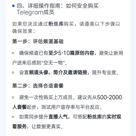
四、详细操作指南：如何安全购买
Telegram成员
如果您决定通过
粉丝库
购买，请遵循以下步骤以
确保效果：
第一步：评估频道基础
确保频道已有
至少5-10篇原创内容
，避免让新用
户进来后感到“空无一物”。
设置
频道头像、简介及邀请链接
，提升专业度。
第二步：选择合适套餐
避免一次性购买上万成员。建议先从
500-2000
人套餐
起步，测试用户留存率与平台反应。
如需同步提升
直播人气
，可搭配
粉丝库
的
实时观
看服务
，让数据更真实。