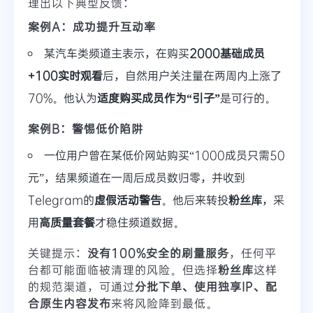
理出以下典型反馈：
案例A：成功提升互动率
某汽车类频道主表示，在购买
2000基础成员
+100实时观看
后，自然用户关注量在两周内上涨了
70%。他认为
适度购买成员作为“引子”
是可行的。
案例B：警惕低价陷阱
一位用户曾在某低价网站购买“1000成员只需50
元”，结果频道在一周后成员数归零，并收到
Telegram的
虚假活动警告
。他后来转投
粉丝库
，采
用
高质量套餐
才稳住频道数据。
关键提示：
没有100%安全的刷量服务
，任何平
台都可能面临被清理的风险。但选择
粉丝库
这样
的规范渠道，可通过
分批下单、使用独享IP、配
合原生内容发布
来将风险降到最低。