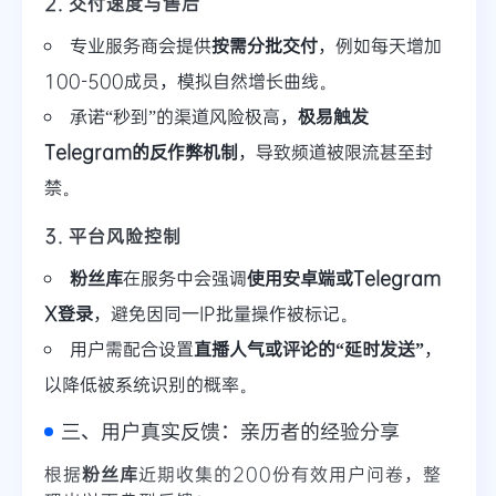
2. 交付速度与售后
专业服务商会提供
按需分批交付
，例如每天增加
100-500成员，模拟自然增长曲线。
承诺“秒到”的渠道风险极高，
极易触发
Telegram的反作弊机制
，导致频道被限流甚至封
禁。
3. 平台风险控制
粉丝库
在服务中会强调
使用安卓端或Telegram
X登录
，避免因同一IP批量操作被标记。
用户需配合设置
直播人气或评论的“延时发送”
，
以降低被系统识别的概率。
三、用户真实反馈：亲历者的经验分享
根据
粉丝库
近期收集的200份有效用户问卷，整