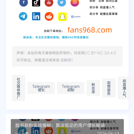
声明：本站所有文章除特别声明外，均采用
CC BY-NC-SA 4.0
许可协议。转载请注明来自
买粉呀
！
社
刷
交
刷
粉
直
媒
Telegram
Telegram
赞
丝
播
体
增长
刷粉
服
库
人
推
务
气
广
脸书刷粉实战揭秘：算法驱动的用户增长秘诀
« 上一篇
2026-06-13